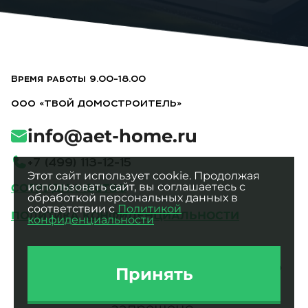
Время работы 9.00-18.00
ООО «ТВОЙ ДОМОСТРОИТЕЛЬ»
info@aet-home.ru
+
7
(
4
9
9
)
1
1
3
-
1
2
-
1
5
Этот сайт использует cookie. Продолжая
использовать сайт, вы соглашаетесь с
СОТРУДНИЧЕСТВО
обработкой персональных данных в
соответствии с
Политикой
ПОЛИТИКА КОНФИДЕНЦИАЛЬНОСТИ
конфиденциальности
Все фотографии являются
интеллектуальной собственностью
Принять
ООО «ТВОЙ ДОМОСТРОИТЕЛЬ».
Использование без разрешения
запрещено.