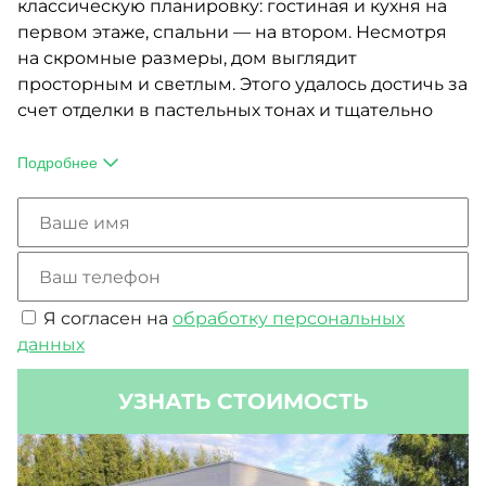
классическую планировку: гостиная и кухня на
первом этаже, спальни — на втором. Несмотря
на скромные размеры, дом выглядит
просторным и светлым. Этого удалось достичь за
счет отделки в пастельных тонах и тщательно
продуманной расстановки мебели.
Для декора фасадов дизайнеры компании AET-
Подробнее
HOME рекомендовали белую штукатурку,
планкен и камень, которые прекрасно легли на
стены с предчиствой отделкой. На террасе,
покрытой темной плиткой (что добавляет дому
элегантности) установлена печь-барбекю.
Я согласен на
обработку персональных
данных