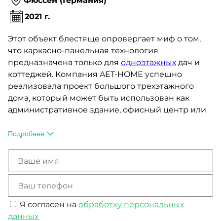
Фюссен (Германия)
2021 г.
Этот объект блестяще опровергает миф о том,
что каркасно-панельная технология
предназначена только для
одноэтажных
дач и
коттеджей. Компания AET-HOME успешно
реализовала проект большого трехэтажного
дома, который может быть использован как
административное здание, офисный центр или
даже медицинское учреждение, так как все
используемые нами строительные материалы
Подробнее
совершенно безопасны для здоровья человека.
Для несущий каркас собран из струганного
деревянного бруса, для внутреннего утепления
стен служит каменная вата, а стены отделаны
минеральной штукатуркой.
Я согласен на
обработку персональных
данных