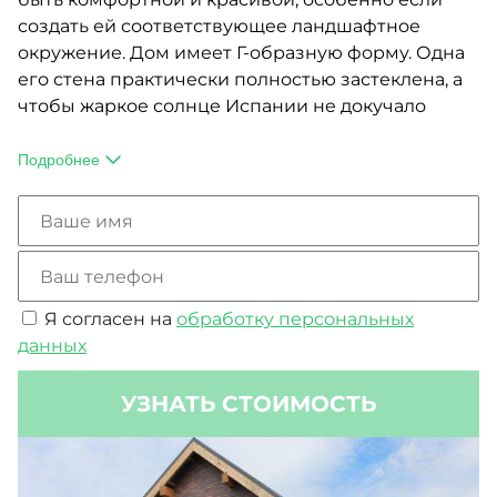
создать ей соответствующее ландшафтное
окружение. Дом имеет Г-образную форму. Одна
его стена практически полностью застеклена, а
чтобы жаркое солнце Испании не докучало
жильцам слишком сильно, над входной зоной
сооружен навес, образующий крытую террасу.
Подробнее
Крыша дома — плоская, с организованным
водостоком. Фундаментом служит монолитная
железобетонная стена, которая обеспечивает
максимально надежную опору.
Я согласен на
обработку персональных
данных