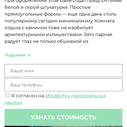
При оформлении этой бани отдал предпочтение
белой и серой штукатурке. Простые
прямоугольные формы — еще одна дань столь
популярному сегодня минимализму. Комната
отдыха с камином тоже не изобилует
архитектурными излишествами. Зато парная
радует глаз не только обшивкой из
лиственницы, но также подсвеченным панно с
плитками из гималайской соли. Впрочем, они
Подробнее
служат не только украшениями. Этот минерал,
добываемый в предгорьях Пакистана,
оздоравливает воздух бани и создает
уникальный микроклимат, схожий с
высокогорьем и морскими побережьями.
Я согласен на
обработку персональных
данных