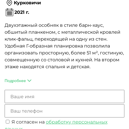
Курковичи
2021 г.
Двухэтажный особняк в стиле барн-хаус,
обшитый планкеном, с металлической кровлей
клик-фальц, переходящей на одну из стен.
Удобная Г-образная планировка позволила
организовать просторную, более 51 м²
, гостиную,
совмещенную со столовой и кухней. На втором
этаже находятся спальня и детская.
Огромные панорамные окна дают дому
максимум дневного света, а значит, и экономию
Подробнее
на электричестве. Благодаря внушительному
метражу в доме появилась не только большая
ванная комната, но и турецкая парная — хамам.
Для отдыха на свежем воздухе проектом
предусмотрена терраса.
Я согласен на
обработку персональных
данных