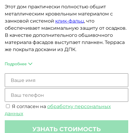
Этот дом практически полностью обшит
металлическим кровельным материалом с
замковой системой
клик-фальц
, что
обеспечивает максимальную защиту от осадков.
В качестве дополнительного обшивочного
материала фасадов выступает планкен. Терраса
же покрыта досками из ДПК.
Обширная площадь дома позволила уместить не
только необходимые для комфорта спальни,
Подробнее
кухню, санузлы и гостиную, но также кабинет,
мастерскую и даже игровую. Есть тут и крытая
терраса. При желании этот особняк можно
использовать не только как жилое пространство,
но и как офисный центр.
Я согласен на
обработку персональных
данных