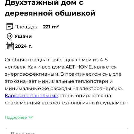
Двухэтажный дом с
деревянной обшивкой
Площадь —
221 m²
Ушачи
2024 г.
Особняк предназначен для семьи из 4-5
человек. Как и все дома AET-HOME, является
энергоэффективным. В практическом смысле
это означает минимальные теплопотери и
минимальные же расходы на электроэнергию.
Каркасно-панельные
стены опираются на
современный высокотехнологичный фундамент
— утепленную шведскую плиту, в которую еще
на стадии строительства были заложены все
Подробнее
инженерные коммуникации. И хотя она стоит
довольно дорого, с учетом сокращения времени