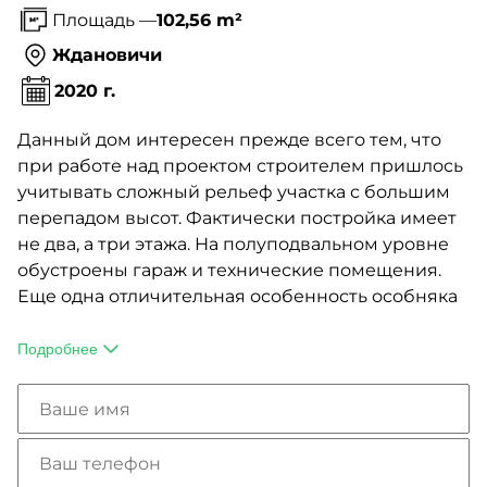
Площадь —
102,56 m²
Ждановичи
2020 г.
Данный дом интересен прежде всего тем, что
при работе над проектом строителем пришлось
учитывать сложный рельеф участка с большим
перепадом высот. Фактически постройка имеет
не два, а три этажа. На полуподвальном уровне
обустроены гараж и технические помещения.
Еще одна отличительная особенность особняка
— застекленный «аквариум» входной зоны,
который защищает жильцов от холодного
Подробнее
воздуха извне.
Для отделки фасадов дизайнеры AET-HOME
предложили рулонную битумную черепицу,
имитирующую кирпич, которая идеально легла
на гладкие ровные стены.