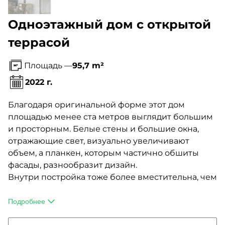
Одноэтажный дом с открытой
террасой
Площадь —
95,7 m²
2022 г.
Благодаря оригинальной форме этот дом
площадью менее ста метров выглядит большим
и просторным. Белые стены и большие окна,
отражающие свет, визуально увеличивают
объем, а планкен, которым частично обшиты
фасады, разнообразит дизайн.
Внутри постройка тоже более вместительна, чем
кажется на первый взгляд. Тут может жить семья
из 2-3 человек. Планировка включает холл, две
Подробнее
спальни, кухню-гостиную, ванную комнату,