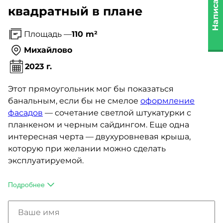
Написать нам
квадратный в плане
Площадь —
110 m²
Михайлово
2023 г.
Этот прямоугольник мог бы показаться
банальным, если бы не смелое
оформление
фасадов
— сочетание светлой штукатурки с
планкеном и черным сайдингом. Еще одна
интересная черта — двухуровневая крыша,
которую при желании можно сделать
эксплуатируемой.
Как и большинстве проектов AET-HOME дом
имеет большую площадь остекления. Рамы окон
Подробнее
выполнены из ПВХ-профиля, но для панорамных
конструкций и есть другой вариант — «теплый»
алюминий с терморазрывом — полиамидной