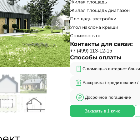
Жилая площадь
Жилая площадь диапазон
Площадь застройки
Угол наклона крыши
Стоимость от
Контакты для связи:
+
7
(
4
9
9
)
1
1
3
-
1
2
-
1
5
Способы оплаты
С помощью интернет банки
Рассрочка / кредитование /
Досрочное погашение
Заказать в 1 клик
оект