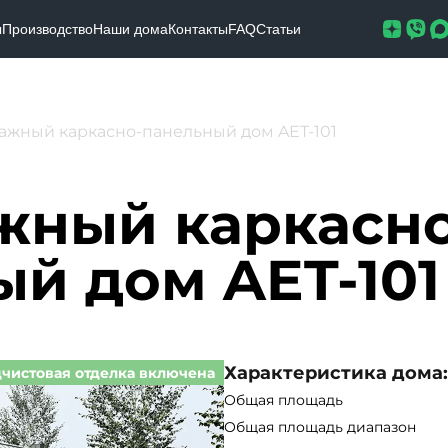
ы
Производство
Наши дома
Контакты
FAQ
Статьи
ажный каркасно-панельный дом AET-101
жный каркасно
й дом AET-101
Характеристика дома:
чистовая отделка включена
Общая площадь
Общая площадь диапазон