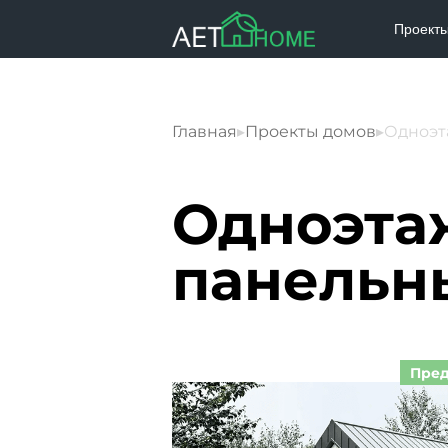
Проект
Главная
▸
Проекты домов
▸
Одноэт
Одноэта
панельны
Пред