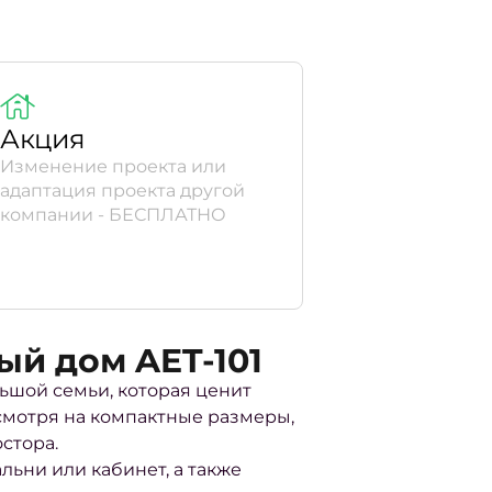
Акция
Изменение проекта или
адаптация проекта другой
компании - БЕСПЛАТНО
й дом AET-101
ьшой семьи, которая ценит
смотря на компактные размеры,
стора.
льни или кабинет, а также