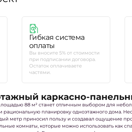
Гибкая система
оплаты
Вы вносите 5% от стоимости
при подписании договора.
Остаток оплачиваете
частями.
этажный каркасно-панельны
лощадью 88 м² станет отличным выбором для небол
и рациональную планировку одноэтажного дома. Не
ждый метр приносил пользу и создавал ощущение про
ьные комнаты, которые можно использовать как спа