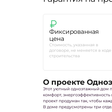
Фиксированная
цена
Стоимость, указанная в
договоре, не меняется в ходе
строительства
О проекте Одно
Этот уютный одноэтажный дом п
комфорт, энергоэффективность 
проект продуман так, чтобы ка
В доме предусмотрены три отдел