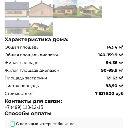
Характеристика дома:
Общая площадь
143,4 м²
Общая площадь диапазон
140–159.9 м²
Жилая площадь
94,36 м²
Жилая площадь диапазон
90–99.9 м²
Площадь застройки
121,63 м²
Чистая площадь
98,90 м²
Стоимость от
7 531 800 руб
Контакты для связи:
+
7
(
4
9
9
)
1
1
3
-
1
2
-
1
5
Способы оплаты
С помощью интернет банкинга