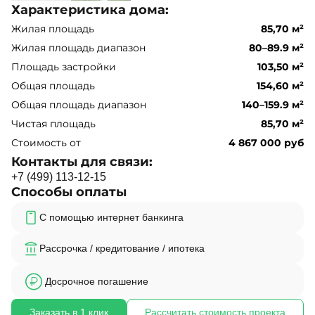
Характеристика дома:
Жилая площадь
85,70 м²
Жилая площадь диапазон
80–89.9 м²
Площадь застройки
103,50 м²
Общая площадь
154,60 м²
Общая площадь диапазон
140–159.9 м²
Чистая площадь
85,70 м²
Стоимость от
4 867 000 руб
Контакты для связи:
+
7
(
4
9
9
)
1
1
3
-
1
2
-
1
5
Способы оплаты
С помощью интернет банкинга
Рассрочка / кредитование / ипотека
Досрочное погашение
Заказать в 1 клик
Рассчитать стоимость проекта