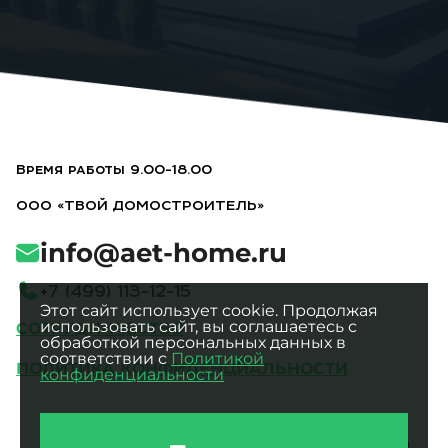
Время работы 9.00-18.00
ООО «ТВОЙ ДОМОСТРОИТЕЛЬ»
info@aet-home.ru
+
7
(
4
9
9
)
1
1
3
-
1
2
-
1
5
Этот сайт использует cookie. Продолжая
использовать сайт, вы соглашаетесь с
СОТРУДНИЧЕСТВО
обработкой персональных данных в
соответствии с
Политикой
ПОЛИТИКА КОНФИДЕНЦИАЛЬНОСТИ
конфиденциальности
Все фотографии являются
интеллектуальной собственностью