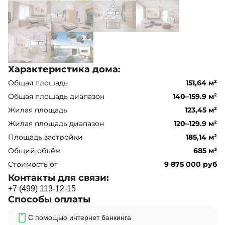
Характеристика дома:
Общая площадь
151,64 м²
Общая площадь диапазон
140–159.9 м²
Жилая площадь
123,45 м²
Жилая площадь диапазон
120–129.9 м²
Площадь застройки
185,14 м²
Общий объём
685 м³
Стоимость от
9 875 000 руб
Контакты для связи:
+
7
(
4
9
9
)
1
1
3
-
1
2
-
1
5
Способы оплаты
С помощью интернет банкинга