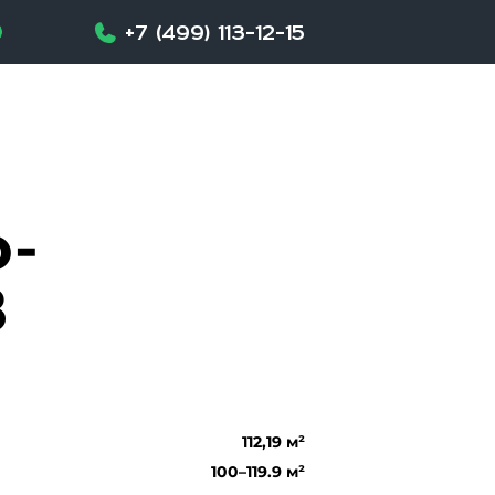
+7 (499) 113-12-15
-
8
112,19 м²
100–119.9 м²