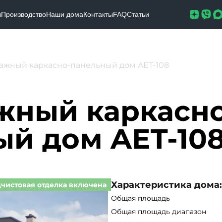
ы
Производство
Наши дома
Контакты
FAQ
Статьи
ажный каркасно-панельный дом AET-108
жный каркасно
ый дом AET-10
Характеристика дома:
чистовая отделка включена
Общая площадь
Общая площадь диапазон