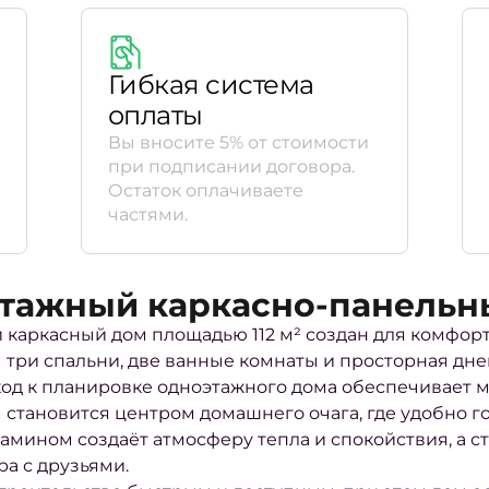
Гибкая система
оплаты
Вы вносите 5% от стоимости
при подписании договора.
Остаток оплачиваете
частями.
этажный каркасно-панельн
каркасный дом площадью 112 м² создан для комфор
 три спальни, две ванные комнаты и просторная дн
ход к планировке одноэтажного дома обеспечивает ма
 становится центром домашнего очага, где удобно г
 камином создаёт атмосферу тепла и спокойствия, а с
а с друзьями.