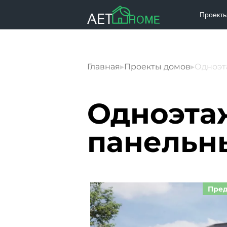
Проект
Главная
▸
Проекты домов
▸
Одноэт
Одноэта
панельн
Пред