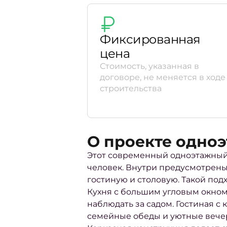
Фиксированная
цена
Стоимость, указанная в
договоре, не меняется в ходе
строительства
О проекте одно
Этот современный одноэтажный 
человек. Внутри предусмотрены
гостиную и столовую. Такой под
Кухня с большим угловым окном
наблюдать за садом. Гостиная с
семейные обеды и уютные вечер