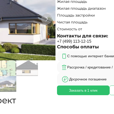
Жилая площадь
Жилая площадь диапазон
Площадь застройки
Чистая площадь
Стоимость от
Контакты для связи:
+
7
(
4
9
9
)
1
1
3
-
1
2
-
1
5
Способы оплаты
С помощью интернет банки
Рассрочка / кредитование /
Досрочное погашение
Заказать в 1 клик
оект