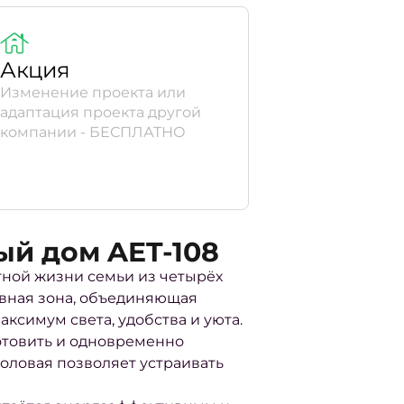
Акция
Изменение проекта или
адаптация проекта другой
компании - БЕСПЛАТНО
ый дом AET-108
тной жизни семьи из четырёх
евная зона, объединяющая
ксимум света, удобства и уюта.
отовить и одновременно
толовая позволяет устраивать