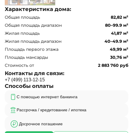
Характеристика дома:
Общая площадь
82,82 м²
Общая площадь диапазон
80–99.9 м²
Жилая площадь
41,87 м²
Жилая площадь диапазон
40–49.9 м²
Площадь первого этажа
49,99 м²
Площадь мансарды
30,76 м²
Стоимость от
2 883 760 руб
Контакты для связи:
+
7
(
4
9
9
)
1
1
3
-
1
2
-
1
5
Способы оплаты
С помощью интернет банкинга
Рассрочка / кредитование / ипотека
Досрочное погашение