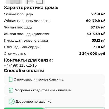
Характеристика дома:
Общая площадь
77,91 м²
Общая площадь диапазон
60–79.9 м²
Жилая площадь
37,24 м²
Жилая площадь диапазон
30–39.9 м²
Площадь первого этажа
33,12 м²
Площадь мансарды
31,11 м²
Стоимость от
2 244 000 руб
Контакты для связи:
+
7
(
4
9
9
)
1
1
3
-
1
2
-
1
5
Способы оплаты
С помощью интернет банкинга
Рассрочка / кредитование / ипотека
Досрочное погашение