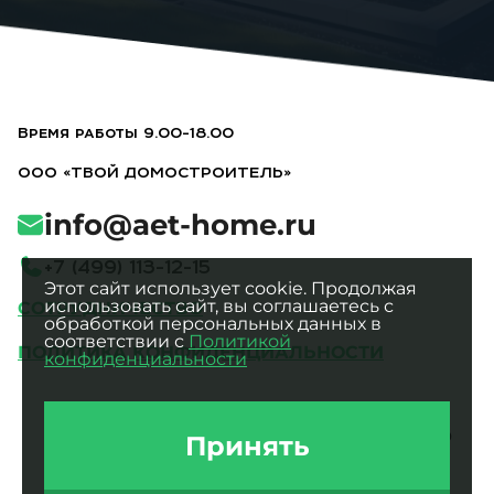
Время работы 9.00-18.00
ООО «ТВОЙ ДОМОСТРОИТЕЛЬ»
info@aet-home.ru
+
7
(
4
9
9
)
1
1
3
-
1
2
-
1
5
Этот сайт использует cookie. Продолжая
использовать сайт, вы соглашаетесь с
СОТРУДНИЧЕСТВО
обработкой персональных данных в
соответствии с
Политикой
ПОЛИТИКА КОНФИДЕНЦИАЛЬНОСТИ
конфиденциальности
Все фотографии являются
интеллектуальной собственностью
Принять
ООО «ТВОЙ ДОМОСТРОИТЕЛЬ».
Использование без разрешения