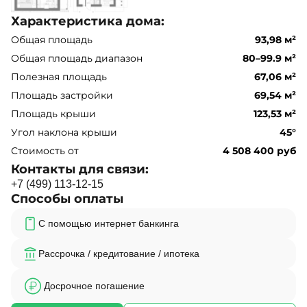
Характеристика дома:
Общая площадь
93,98 м²
Общая площадь диапазон
80–99.9 м²
Полезная площадь
67,06 м²
Площадь застройки
69,54 м²
Площадь крыши
123,53 м²
Угол наклона крыши
45°
Стоимость от
4 508 400 руб
Контакты для связи:
+
7
(
4
9
9
)
1
1
3
-
1
2
-
1
5
Способы оплаты
С помощью интернет банкинга
Рассрочка / кредитование / ипотека
Досрочное погашение