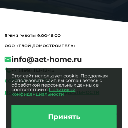
Время работы 9.00-18.00
ООО «ТВОЙ ДОМОСТРОИТЕЛЬ»
info@aet-home.ru
+
7
(
4
9
9
)
1
1
3
-
1
2
-
1
5
Этот сайт использует cookie. Продолжая
использовать сайт, вы соглашаетесь с
СОТРУДНИЧЕСТВО
обработкой персональных данных в
соответствии с
Политикой
ПОЛИТИКА КОНФИДЕНЦИАЛЬНОСТИ
конфиденциальности
Все фотографии являются
интеллектуальной собственностью
Принять
ООО «ТВОЙ ДОМОСТРОИТЕЛЬ».
Использование без разрешения