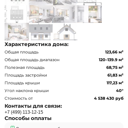
Характеристика дома:
Общая площадь
123,66 м²
Общая площадь диапазон
120–139.9 м²
Полезная площадь
68,75 м²
Площадь застройки
61,83 м²
Площадь крыши
117,23 м²
Угол наклона крыши
40°
Стоимость от
4 538 430 руб
Контакты для связи:
+
7
(
4
9
9
)
1
1
3
-
1
2
-
1
5
Способы оплаты