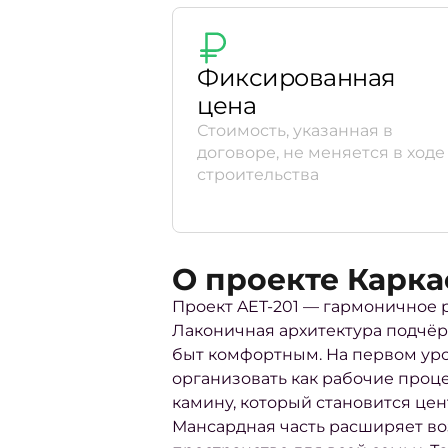
Фиксированная
цена
Стоимость, указанная в
договоре, не меняется в ходе
строительства
О проекте Карка
Проект AET-201 — гармоничное 
Лаконичная архитектура подчёр
быт комфортным. На первом уро
организовать как рабочие проце
камину, который становится це
Мансардная часть расширяет во