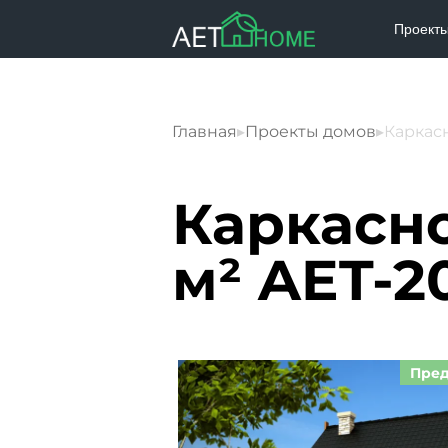
Проект
Главная
▸
Проекты домов
▸
Каркасн
Каркасно
м² AET-2
Пред