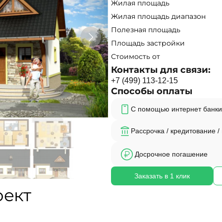
Жилая площадь
Жилая площадь диапазон
Полезная площадь
Площадь застройки
Стоимость от
Контакты для связи:
+
7
(
4
9
9
)
1
1
3
-
1
2
-
1
5
Способы оплаты
С помощью интернет банки
Рассрочка / кредитование /
Досрочное погашение
Заказать в 1 клик
оект