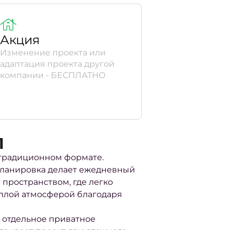
Акция
Изменение проекта или
адаптация проекта другой
компании - БЕСПЛАТНО
1
 традиционном формате.
планировка делает ежедневный
пространством, где легко
тёплой атмосферой благодаря
 отдельное приватное