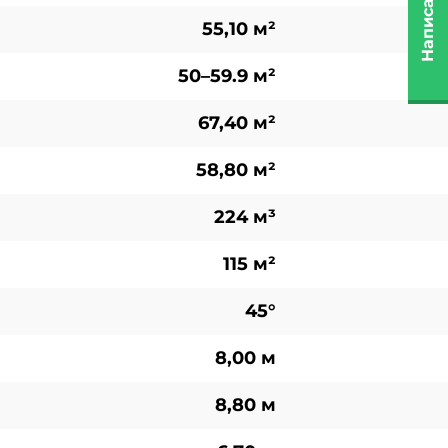
Написать нам
55,10 м²
50–59.9 м²
67,40 м²
58,80 м²
224 м³
115 м²
45°
8,00 м
8,80 м