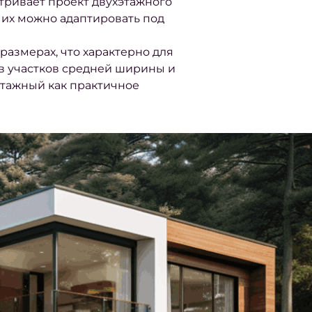
атривает проект двухэтажного
 их можно адаптировать под
азмерах, что характерно для
в участков средней ширины и
этажный как практичное