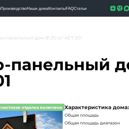
ы
Производство
Наши дома
Контакты
FAQ
Статьи
о-панельный дом 81,30 м² AET-201
-панельный до
01
Характеристика дома:
чистовая отделка включена
Общая площадь
Общая площадь диапазон