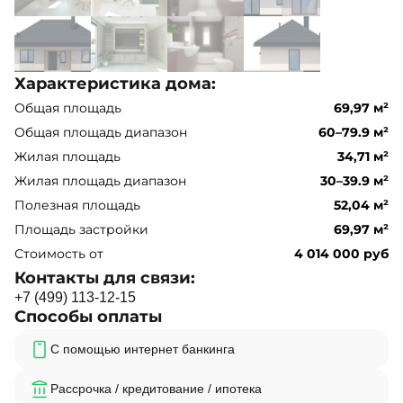
Характеристика дома:
Общая площадь
69,97 м²
Общая площадь диапазон
60–79.9 м²
Жилая площадь
34,71 м²
Жилая площадь диапазон
30–39.9 м²
Полезная площадь
52,04 м²
Площадь застройки
69,97 м²
Стоимость от
4 014 000 руб
Контакты для связи:
+
7
(
4
9
9
)
1
1
3
-
1
2
-
1
5
Способы оплаты
С помощью интернет банкинга
Рассрочка / кредитование / ипотека