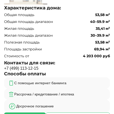
Характеристика дома:
Общая площадь
53,58 м²
Общая площадь диапазон
40–59.9 м²
Жилая площадь
35,41 м²
Жилая площадь диапазон
30–39.9 м²
Полезная площадь
53,58 м²
Площадь застройки
69,94 м²
Стоимость от
4 203 000 руб
Контакты для связи:
+
7
(
4
9
9
)
1
1
3
-
1
2
-
1
5
Способы оплаты
С помощью интернет банкинга
Рассрочка / кредитование / ипотека
Досрочное погашение