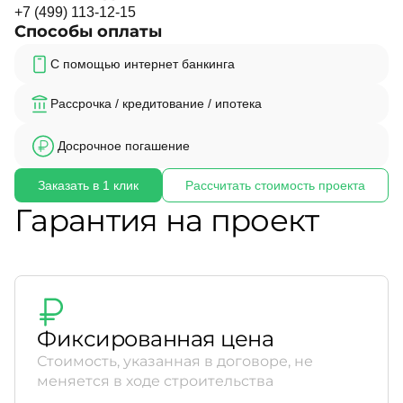
+
7
(
4
9
9
)
1
1
3
-
1
2
-
1
5
Способы оплаты
С помощью интернет банкинга
Рассрочка / кредитование / ипотека
Досрочное погашение
Заказать в 1 клик
Рассчитать стоимость проекта
Гарантия на проект
Фиксированная цена
Стоимость, указанная в договоре, не
меняется в ходе строительства