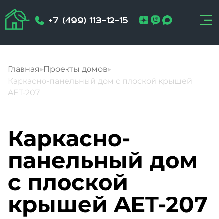
+7 (499) 113-12-15
Главная
▸
Проекты домов
▸
Каркасно-панельный дом с плоской крышей
AET-207
Каркасно-
панельный дом
с плоской
крышей AET-207