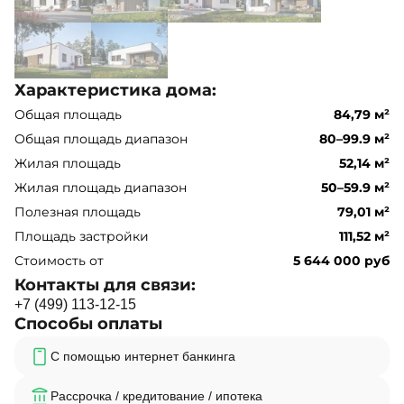
Характеристика дома:
Общая площадь
84,79 м²
Общая площадь диапазон
80–99.9 м²
Жилая площадь
52,14 м²
Жилая площадь диапазон
50–59.9 м²
Полезная площадь
79,01 м²
Площадь застройки
111,52 м²
Стоимость от
5 644 000 руб
Контакты для связи:
+
7
(
4
9
9
)
1
1
3
-
1
2
-
1
5
Способы оплаты
С помощью интернет банкинга
Рассрочка / кредитование / ипотека