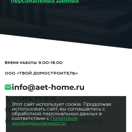
персональных данных
Время работы 9.00-18.00
ООО «ТВОЙ ДОМОСТРОИТЕЛЬ»
info@aet-home.ru
+
7
(
4
9
9
)
1
1
3
-
1
2
-
1
5
Этот сайт использует cookie. Продолжая
использовать сайт, вы соглашаетесь с
СОТРУДНИЧЕСТВО
обработкой персональных данных в
соответствии с
Политикой
ПОЛИТИКА КОНФИДЕНЦИАЛЬНОСТИ
конфиденциальности