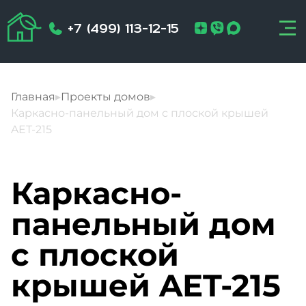
+7 (499) 113-12-15
Главная
▸
Проекты домов
▸
Каркасно-панельный дом с плоской крышей
AET-215
Каркасно-
панельный дом
с плоской
крышей AET-215