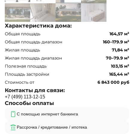
Характеристика дома:
Общая площадь
164,57 м²
Общая площадь диапазон
160–179.9 м²
Жилая площадь
71,84 м²
Жилая площадь диапазон
70–79.9 м²
Полезная площадь
103,15 м²
Площадь застройки
165,44 м²
Стоимость от
6 843 000 руб
Контакты для связи:
+
7
(
4
9
9
)
1
1
3
-
1
2
-
1
5
Способы оплаты
С помощью интернет банкинга
Рассрочка / кредитование / ипотека