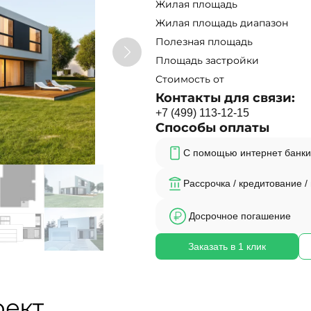
Жилая площадь
Жилая площадь диапазон
Полезная площадь
Площадь застройки
Стоимость от
Контакты для связи:
+
7
(
4
9
9
)
1
1
3
-
1
2
-
1
5
Способы оплаты
С помощью интернет банки
Рассрочка / кредитование /
Досрочное погашение
Заказать в 1 клик
оект