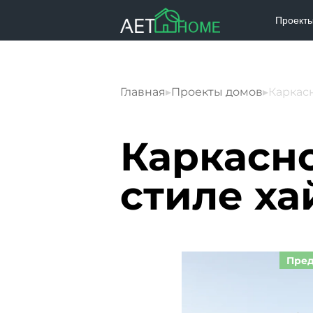
Проект
Главная
▸
Проекты домов
▸
Каркасн
Каркасн
стиле ха
Пред