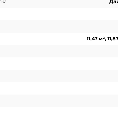
тка
Дли
11,47 м², 11,8