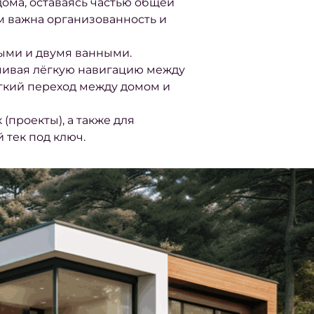
ома, оставаясь частью общей
м важна организованность и
ыми и двумя ванными.
чивая лёгкую навигацию между
гкий переход между домом и
 (проекты), а также для
 тек под ключ.