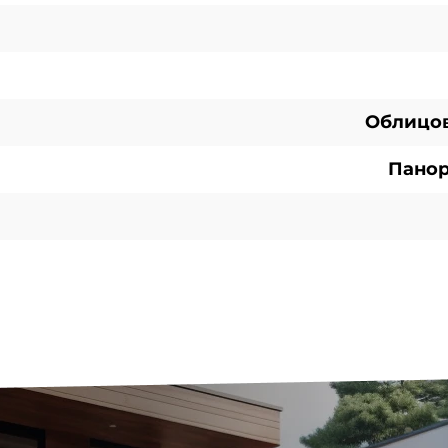
Облицов
Панор