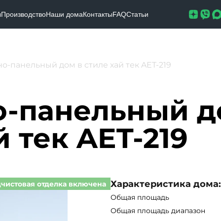
ы
Производство
Наши дома
Контакты
FAQ
Статьи
о-панельный дом в стиле хай тек AET-219
о-панельный д
й тек AET-219
Характеристика дома:
чистовая отделка включена
Общая площадь
Общая площадь диапазон