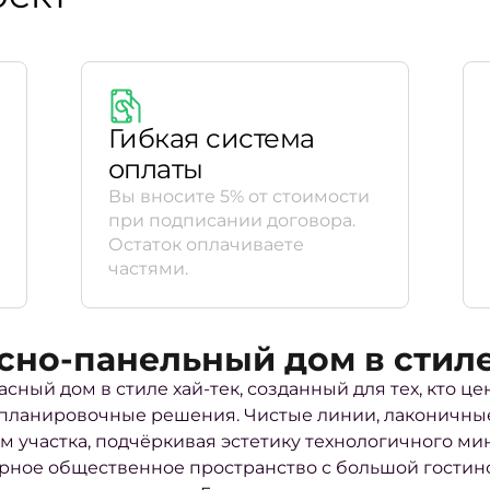
Гибкая система
оплаты
Вы вносите 5% от стоимости
при подписании договора.
Остаток оплачиваете
частями.
сно-панельный дом в стиле 
асный дом в стиле хай-тек, созданный для тех, кто
 планировочные решения. Чистые линии, лаконичн
м участка, подчёркивая эстетику технологичного м
ное общественное пространство с большой гостиной