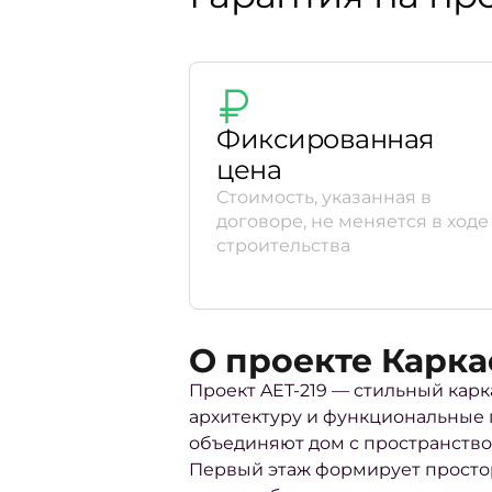
Фиксированная
цена
Стоимость, указанная в
договоре, не меняется в ходе
строительства
О проекте Карка
Проект AET-219 — стильный карк
архитектуру и функциональные
объединяют дом с пространство
Первый этаж формирует простор