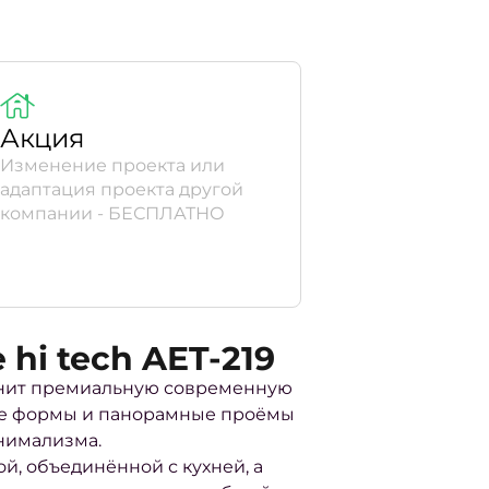
Акция
Изменение проекта или
адаптация проекта другой
компании - БЕСПЛАТНО
hi tech AET-219
 ценит премиальную современную
ые формы и панорамные проёмы
инимализма.
, объединённой с кухней, а