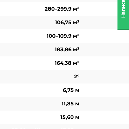
Написать нам
280–299.9 м²
106,75 м²
100–109.9 м²
183,86 м²
164,38 м²
2°
6,75 м
11,85 м
15,60 м