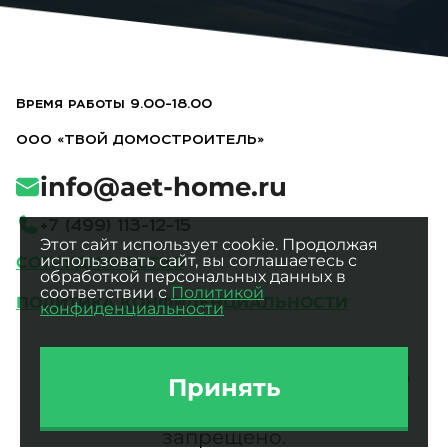
Время работы 9.00-18.00
ООО «ТВОЙ ДОМОСТРОИТЕЛЬ»
info@aet-home.ru
+
7
(
4
9
9
)
1
1
3
-
1
2
-
1
5
Этот сайт использует cookie. Продолжая
использовать сайт, вы соглашаетесь с
СОТРУДНИЧЕСТВО
обработкой персональных данных в
соответствии с
Политикой
ПОЛИТИКА КОНФИДЕНЦИАЛЬНОСТИ
конфиденциальности
Все фотографии являются
интеллектуальной собственностью
Принять
ООО «ТВОЙ ДОМОСТРОИТЕЛЬ».
Использование без разрешения
запрещено.