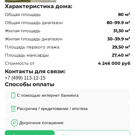
Характеристика дома:
Общая площадь
80 м²
Общая площадь диапазон
80–99.9 м²
Жилая площадь
31,30 м²
Жилая площадь диапазон
30–39.9 м²
Площадь первого этажа
29,50 м²
Площадь мансарды
27,40 м²
Стоимость от
4 246 000 руб
Контакты для связи:
+
7
(
4
9
9
)
1
1
3
-
1
2
-
1
5
Способы оплаты
С помощью интернет банкинга
Рассрочка / кредитование / ипотека
Досрочное погашение