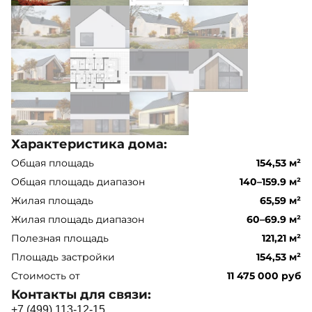
Характеристика дома:
Общая площадь
154,53 м²
Общая площадь диапазон
140–159.9 м²
Жилая площадь
65,59 м²
Жилая площадь диапазон
60–69.9 м²
Полезная площадь
121,21 м²
Площадь застройки
154,53 м²
Стоимость от
11 475 000 руб
Контакты для связи:
+
7
(
4
9
9
)
1
1
3
-
1
2
-
1
5