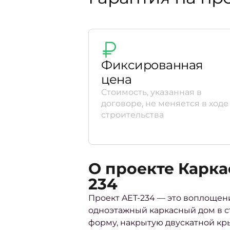
Фиксированная
цена
Стоимость, указанная в
договоре, не меняется в ходе
строительства
О проекте Карка
234
Проект AET-234 — это воплощен
одноэтажный каркасный дом в с
форму, накрытую двускатной кр