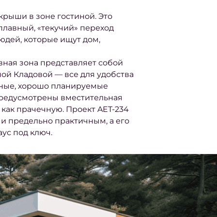
крыши в зоне гостиной. Это
лавный, «текучий» переход
дей, которые ищут дом,
ная зона представляет собой
ой Кладовой — все для удобства
бные, хорошо планируемые
предусмотрены вместительная
как прачечную. Проект AET-234
 и предельно практичным, а его
аус под ключ.