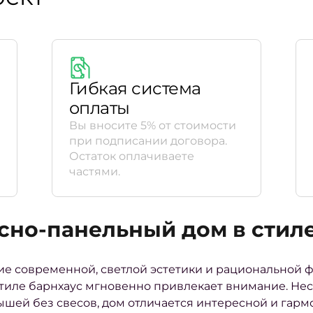
Гибкая система
оплаты
Вы вносите 5% от стоимости
при подписании договора.
Остаток оплачиваете
частями.
сно-панельный дом в стиле
ие современной, светлой эстетики и рациональной ф
тиле барнхаус мгновенно привлекает внимание. Нес
ышей без свесов, дом отличается интересной и гарм