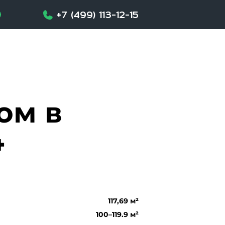
+7 (499) 113-12-15
ом в
4
117,69 м²
100–119.9 м²