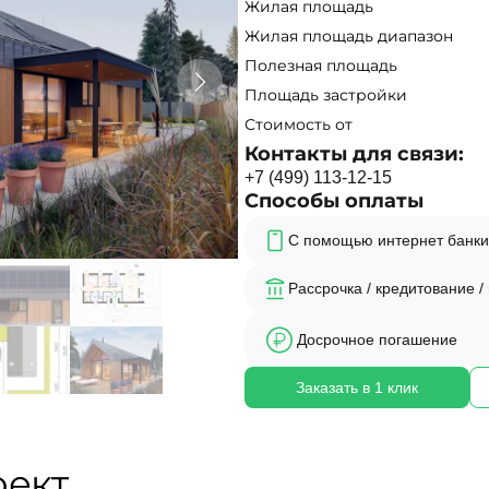
Жилая площадь
Жилая площадь диапазон
Полезная площадь
Площадь застройки
Стоимость от
Контакты для связи:
+
7
(
4
9
9
)
1
1
3
-
1
2
-
1
5
Способы оплаты
С помощью интернет банки
Рассрочка / кредитование /
Досрочное погашение
Заказать в 1 клик
оект