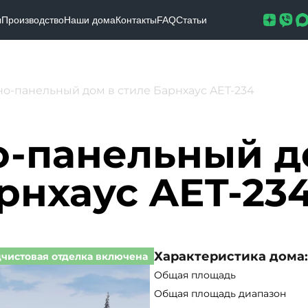
ы
Производство
Наши дома
Контакты
FAQ
Статьи
но-панельный дом в стиле Барнхаус AET-234
о-панельный д
рнхаус AET-23
Характеристика дома:
чистовая отделка включена
Общая площадь
Общая площадь диапазон