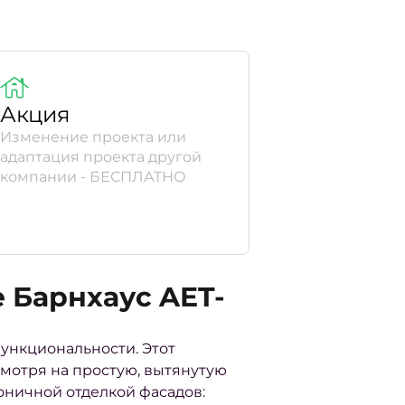
Акция
Изменение проекта или
адаптация проекта другой
компании - БЕСПЛАТНО
 Барнхаус AET-
ункциональности. Этот
мотря на простую, вытянутую
оничной отделкой фасадов: