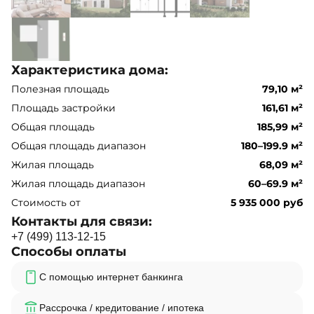
Характеристика дома:
Полезная площадь
79,10 м²
Площадь застройки
161,61 м²
Общая площадь
185,99 м²
Общая площадь диапазон
180–199.9 м²
Жилая площадь
68,09 м²
Жилая площадь диапазон
60–69.9 м²
Стоимость от
5 935 000 руб
Контакты для связи:
+
7
(
4
9
9
)
1
1
3
-
1
2
-
1
5
Способы оплаты
С помощью интернет банкинга
Рассрочка / кредитование / ипотека