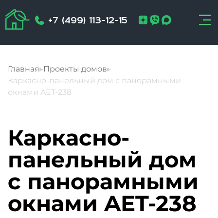
+7 (499) 113-12-15
Главная
▸
Проекты домов
▸
Каркасно-панельный дом с панорамными
окнами AET-238
Каркасно-
панельный дом
с панорамными
окнами AET-238