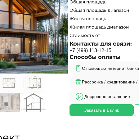
Общая площадь
Общая площадь диапазон
Жилая площадь
Жилая площадь диапазон
Стоимость от
Контакты для связи:
+
7
(
4
9
9
)
1
1
3
-
1
2
-
1
5
Способы оплаты
С помощью интернет банки
Рассрочка / кредитование /
Досрочное погашение
Заказать в 1 клик
оект