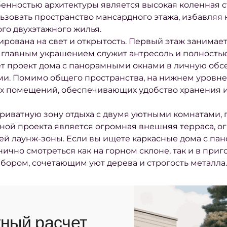
енностью архитектуры является высокая коленная ст
зовать пространство мансардного этажа, избавляя к
го двухэтажного жилья.
рована на свет и открытость. Первый этаж занимае
де главным украшением служит антресоль и полность
ет проект дома с панорамными окнами в личную об
ми. Помимо общего пространства, на нижнем уровн
их помещений, обеспечивающих удобство хранения 
риватную зону отдыха с двумя уютными комнатами,
ой проекта является огромная внешняя терраса, о
ней лаунж-зоны. Если вы ищете каркасные дома с па
ично смотреться как на горном склоне, так и в приг
бором, сочетающим уют дерева и строгость металла.
ный расчет