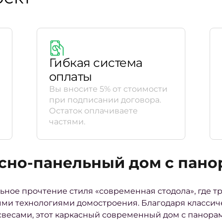
Гибкая система
оплаты
Вы вносите 5% от стоимости
при подписании договора.
Остаток оплачиваете
частями.
асно-панельный дом с пан
льное прочтение стиля «современная стодола», где 
ыми технологиями домостроения. Благодаря класси
свесами, этот каркасный современный дом с панор