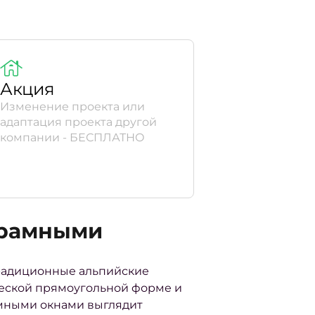
Акция
Изменение проекта или
адаптация проекта другой
компании - БЕСПЛАТНО
орамными
традиционные альпийские
ческой прямоугольной форме и
амными окнами выглядит