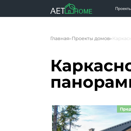
Проект
Главная
▸
Проекты домов
▸
Каркас
Каркасн
панорам
Пред