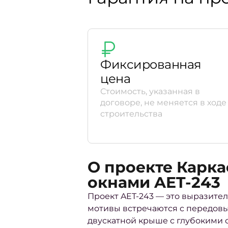
Фиксированная
цена
Стоимость, указанная в
договоре, не меняется в ходе
строительства
О проекте Карк
окнами AET-243
Проект AET-243 — это выразите
мотивы встречаются с передов
двускатной крыше с глубокими 