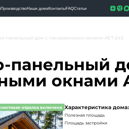
ы
Производство
Наши дома
Контакты
FAQ
Статьи
но-панельный дом с панорамными окнами AET-243
о-панельный д
ными окнами 
Характеристика дома:
чистовая отделка включена
Полезная площадь
Площадь застройки