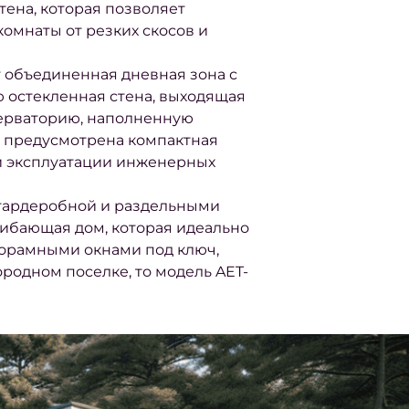
ена, которая позволяет
омнаты от резких скосов и
т объединенная дневная зона с
ю остекленная стена, выходящая
серваторию, наполненную
е предусмотрена компактная
и эксплуатации инженерных
 гардеробной и раздельными
гибающая дом, которая идеально
норамными окнами под ключ,
ородном поселке, то модель AET-