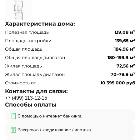
Характеристика дома:
Полезная площадь
139,08 м²
Площадь застройки
139,65 м²
Общая площадь
184,96 м²
Общая площадь диапазон
180–199.9 м²
Жилая площадь
72,56 м²
Жилая площадь диапазон
70–79.9 м²
Стоимость от
10 395 000 руб
Контакты для связи:
+
7
(
4
9
9
)
1
1
3
-
1
2
-
1
5
Способы оплаты
С помощью интернет банкинга
Рассрочка / кредитование / ипотека