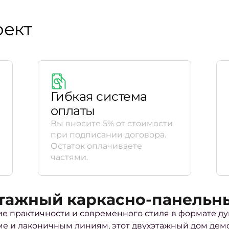
оект
Гибкая система
оплаты
Вы вносите 5% от стоимости
при подписании договора.
Остаток оплачиваете
частями.
этажный каркасно-панельн
ие практичности и современного стиля в формате ду
ме и лаконичным линиям, этот двухэтажный дом де