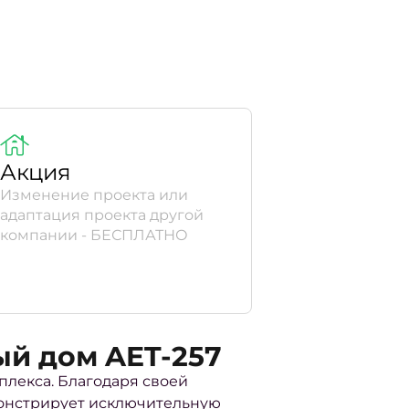
Акция
Изменение проекта или
адаптация проекта другой
компании - БЕСПЛАТНО
ый дом AET-257
плекса. Благодаря своей
монстрирует исключительную