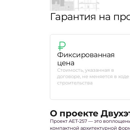
Гарантия на пр
Фиксированная
цена
Стоимость, указанная в
договоре, не меняется в ходе
строительства
О проекте Двух
Проект AET-257 — это воплощен
компактной архитектурной фор