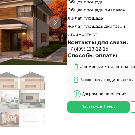
Общая площадь
Общая площадь диапазон
Жилая площадь
Жилая площадь диапазон
Стоимость от
Контакты для связи:
+
7
(
4
9
9
)
1
1
3
-
1
2
-
1
5
Способы оплаты
С помощью интернет банки
Рассрочка / кредитование /
Досрочное погашение
Заказать в 1 клик