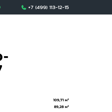
+7 (499) 113-12-15
-
7
109,71 м²
89,28 м²