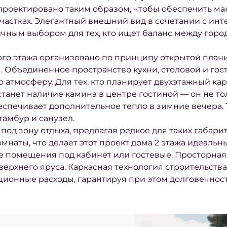
спроектировано таким образом, чтобы обеспечить м
частках. Элегантный внешний вид в сочетании с и
личным выбором для тех, кто ищет баланс между гор
го этажа организовано по принципу открытой плани
 Объединенное пространство кухни, столовой и гос
 атмосферу. Для тех, кто планирует двухэтажный ка
нет наличие камина в центре гостиной — он не то
еспечивает дополнительное тепло в зимние вечера.
амбур и санузел.
под зону отдыха, предлагая редкое для таких габари
наты, что делает этот проект дома 2 этажа идеальн
 помещения под кабинет или гостевые. Просторная
ерхнего яруса. Каркасная технология строительства
ционные расходы, гарантируя при этом долговечнос