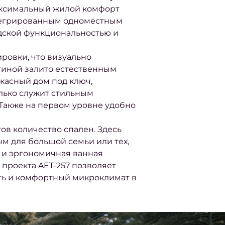
аксимальный жилой комфорт
нтегрированным одноместным
одской функциональностью и
ровки, что визуально
тиной залито естественным
ркасный дом под ключ,
лько служит стильным
 Также на первом уровне удобно
тов количество спален. Здесь
ым для большой семьи или тех,
 и эргономичная ванная
 проекта AET-257 позволяет
ть и комфортный микроклимат в