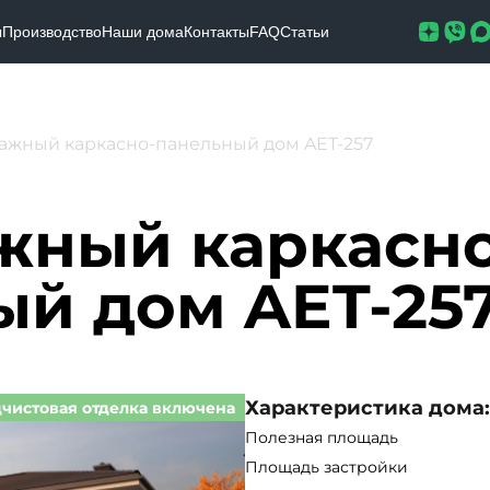
ы
Производство
Наши дома
Контакты
FAQ
Статьи
ажный каркасно-панельный дом AET-257
жный каркасно
ый дом AET-25
Характеристика дома:
чистовая отделка включена
Полезная площадь
Площадь застройки