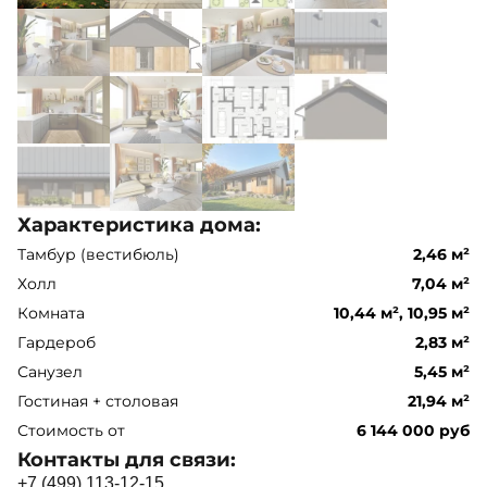
Характеристика дома:
Тамбур (вестибюль)
2,46 м²
Холл
7,04 м²
Комната
10,44 м², 10,95 м²
Гардероб
2,83 м²
Санузел
5,45 м²
Гостиная + столовая
21,94 м²
Стоимость от
6 144 000 руб
Контакты для связи:
+
7
(
4
9
9
)
1
1
3
-
1
2
-
1
5