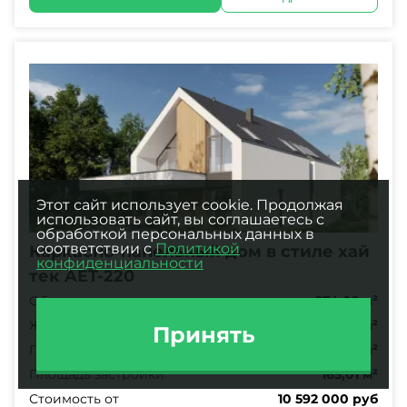
Этот сайт использует cookie. Продолжая
использовать сайт, вы соглашаетесь с
обработкой персональных данных в
соответствии с
Политикой
Каркасно-панельный дом в стиле хай
конфиденциальности
тек AET-220
Общая площадь
274,02 м²
Жилая площадь
43,71 м²
Принять
Полезная площадь
160,13 м²
Площадь застройки
165,01 м²
Стоимость от
10 592 000 руб