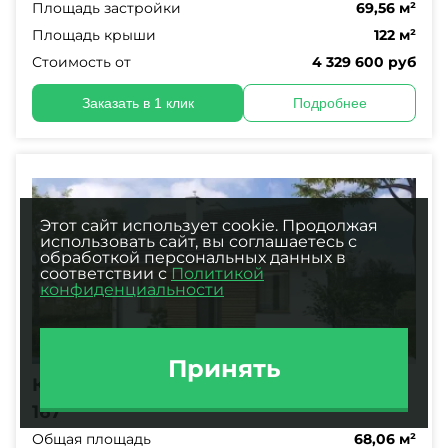
Площадь застройки
69,56 м²
Площадь крыши
122 м²
Стоимость от
4 329 600 руб
Заказать в 1 клик
Подробнее
Этот сайт использует cookie. Продолжая
использовать сайт, вы соглашаетесь с
обработкой персональных данных в
соответствии с
Политикой
конфиденциальности
Принять
Каркасно-панельный дом 8 на 8 AET-
167
Общая площадь
68,06 м²