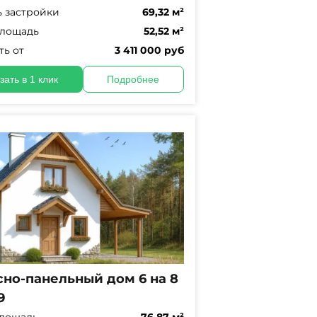
 застройки
69,32 м²
площадь
52,52 м²
ть от
3 411 000 руб
зать в 1 клик
Подробнее
сно-панельный дом 6 на 8
9