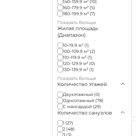
140–159.9 м²
(10)
160–179.9 м²
(5)
180–199.9 м²
(7)
Показать больше
Жилая площадь
(Диапазон)
10–19.9 м²
(1)
100–109.9 м²
(2)
110–119.9 м²
(1)
120–129.9 м²
(0)
130–139.9 м²
(1)
Показать больше
Количество этажей
-
Двухэтажный
(0)
Одноэтажный
(78)
С мансардой
(29)
Количество санузлов
-
1
(27)
2
(48)
3
(3)