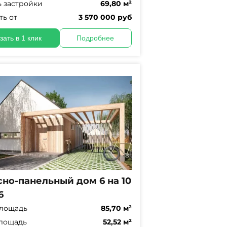
 застройки
69,80 м²
ть от
3 570 000 руб
зать в 1 клик
Подробнее
но-панельный дом 6 на 10
6
лощадь
85,70 м²
лощадь
52,52 м²