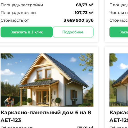
Площадь застройки
68,77 м²
Площадь
Площадь крыши
107,73 м²
Чистая 
Стоимость от
3 669 900 руб
Стоимос
Заказать в 1 клик
Подробнее
Зака
Каркасно-панельный дом 6 на 8
Карка
AET-123
AET-12