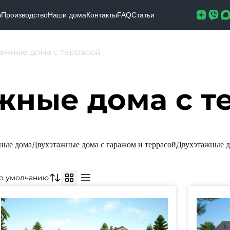
ы
Производство
Наши дома
Контакты
FAQ
Статьи
ажные дома с террасой
жные дома с т
ные дома
Двухэтажные дома с гаражом и террасой
Двухэтажные д
о умолчанию