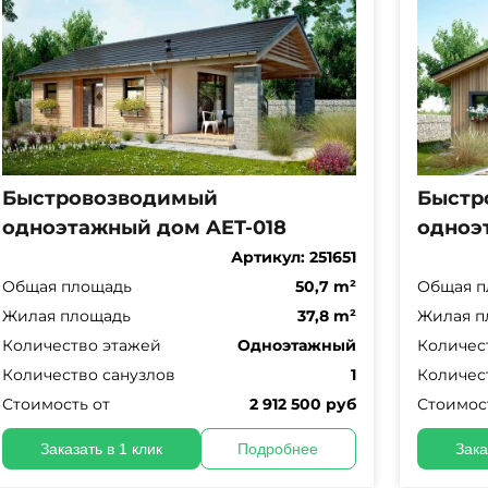
Быстровозводимый
Быстр
одноэтажный дом AET-018
одноэ
Артикул:
251651
Общая площадь
50,7 m²
Общая п
Жилая площадь
37,8 m²
Жилая п
Количество этажей
Одноэтажный
Количес
Количество санузлов
1
Количес
Стоимость от
2 912 500 руб
Стоимос
Заказать в 1 клик
Подробнее
Зака