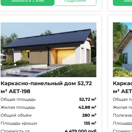
Заказать в 1 клик
Подробнее
Зака
Каркасно-панельный дом 52,72
Карка
м² AET-198
м² AET
Общая площадь
52,72 м²
Общая п
Жилая площадь
42,88 м²
Жилая п
Общий объём
280 м³
Полезна
Площадь крыши
135 м²
Площадь
Стоимость от
4 479 000 руб
Стоимос