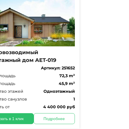
овозводимый
тажный дом AET-019
Артикул:
251652
лощадь
72,3 m²
лощадь
45,9 m²
тво этажей
Одноэтажный
тво санузлов
1
ть от
4 400 000 руб
зать в 1 клик
Подробнее