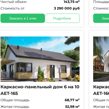
Чистый объем
143,75 м³
Площадь
Стоимость от
3 290 000 руб
Стоимос
Заказать в 1 клик
Подробнее
Зака
Каркасно-панельный дом 6 на 10
Каркас
AET-165
AET-16
Общая площадь
68,77 м²
Общая п
Жилая площадь
52,98 м²
Жилая п