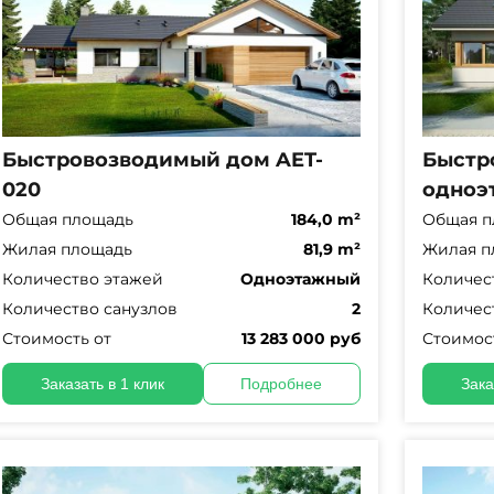
Быстровозводимый дом AET-
Быстр
020
одноэ
Общая площадь
184,0 m²
Общая п
Жилая площадь
81,9 m²
Жилая п
Количество этажей
Одноэтажный
Количес
Количество санузлов
2
Количес
Стоимость от
13 283 000 руб
Стоимос
Заказать в 1 клик
Подробнее
Зака