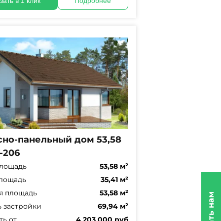
зать в 1 клик
Подробнее
сно-панельный дом 53,58
-206
лощадь
53,58 м²
лощадь
35,41 м²
я площадь
53,58 м²
 застройки
69,94 м²
ть от
4 203 000 руб