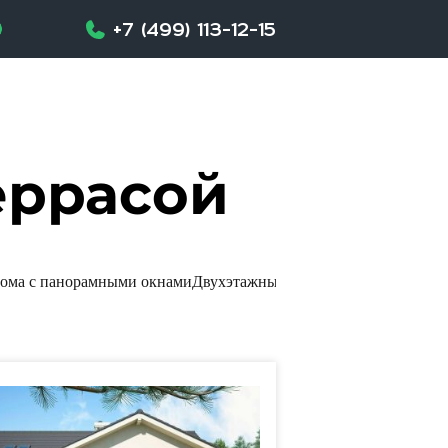
+7 (499) 113-12-15
еррасой
ома с панорамными окнами
Двухэтажные дома с террасой
Двухэт