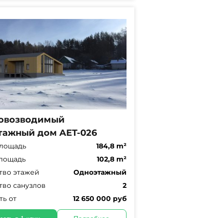
овозводимый
тажный дом AET-026
лощадь
184,8 m²
лощадь
102,8 m²
тво этажей
Одноэтажный
тво санузлов
2
ть от
12 650 000 руб