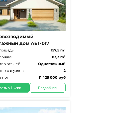
овозводимый
тажный дом AET-017
лощадь
157,5 m²
лощадь
83,3 m²
тво этажей
Одноэтажный
тво санузлов
2
ть от
11 425 000 руб
зать в 1 клик
Подробнее