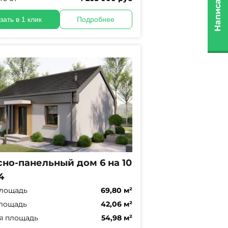
Написать нам
зать в 1 клик
Подробнее
но-панельный дом 6 на 10
4
лощадь
69,80 м²
лощадь
42,06 м²
я площадь
54,98 м²