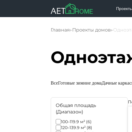
Проект
Главная
▸
Проекты домов
▸
Одноэт
Одноэта
Все
Готовые зимние дома
Дачные каркас
П
Общая площадь
(Диапазон)
100–119.9 м²
(6)
120–139.9 м²
(8)