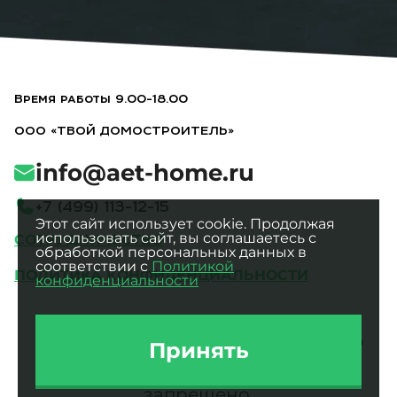
Время работы 9.00-18.00
ООО «ТВОЙ ДОМОСТРОИТЕЛЬ»
info@aet-home.ru
+
7
(
4
9
9
)
1
1
3
-
1
2
-
1
5
Этот сайт использует cookie. Продолжая
использовать сайт, вы соглашаетесь с
СОТРУДНИЧЕСТВО
обработкой персональных данных в
соответствии с
Политикой
ПОЛИТИКА КОНФИДЕНЦИАЛЬНОСТИ
конфиденциальности
Все фотографии являются
интеллектуальной собственностью
Принять
ООО «ТВОЙ ДОМОСТРОИТЕЛЬ».
Использование без разрешения
запрещено.