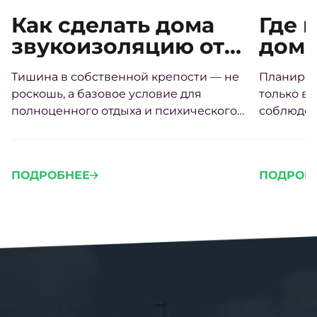
Как сделать дома
Где 
звукоизоляцию от
дом 
соседей своими
треб
Тишина в собственной крепости — не
Планиров
руками
расп
роскошь, а базовое условие для
только во
стор
полноценного отдыха и психического
соблюден
здоровья.
Грамотно
участке 
проживан
ПОДРОБНЕЕ
ПОДРОБ
проблем 