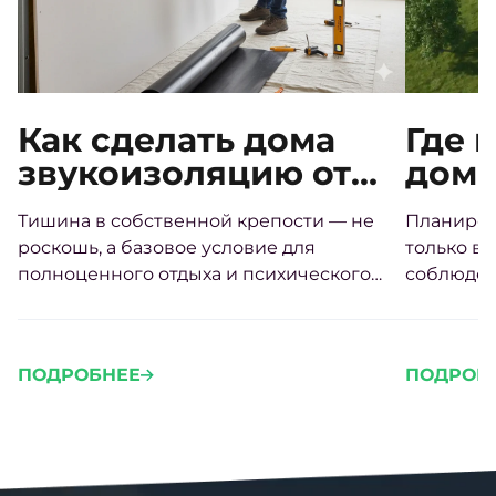
Как сделать дома
Где 
звукоизоляцию от
дом 
соседей своими
треб
Тишина в собственной крепости — не
Планиров
руками
расп
роскошь, а базовое условие для
только во
стор
полноценного отдыха и психического
соблюден
здоровья.
Грамотно
участке 
проживан
ПОДРОБНЕЕ
ПОДРОБ
проблем 