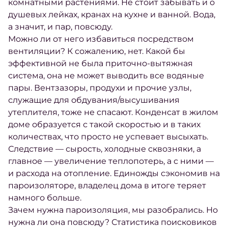
комнатными растениями. Не стоит забывать и о
душевых лейках, кранах на кухне и ванной. Вода,
а значит, и пар, повсюду.
Можно ли от него избавиться посредством
вентиляции? К сожалению, нет. Какой бы
эффективной не была приточно-вытяжная
система, она не может выводить все водяные
пары. Вентзазоры, продухи и прочие узлы,
служащие для обдувания/высушивания
утеплителя, тоже не спасают. Конденсат в жилом
доме образуется с такой скоростью и в таких
количествах, что просто не успевает высыхать.
Следствие — сырость, холодные сквозняки, а
главное — увеличение теплопотерь, а с ними —
и расхода на отопление. Единожды сэкономив на
пароизоляторе, владелец дома в итоге теряет
намного больше.
Зачем нужна пароизоляция
, мы разобрались. Но
нужна ли она повсюду? Статистика поисковиков