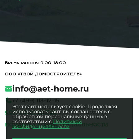
Время работы 9.00-18.00
ООО «ТВОЙ ДОМОСТРОИТЕЛЬ»
info@aet-home.ru
+
7
(
4
9
9
)
1
1
3
-
1
2
-
1
5
Этот сайт использует cookie. Продолжая
использовать сайт, вы соглашаетесь с
СОТРУДНИЧЕСТВО
обработкой персональных данных в
соответствии с
Политикой
ПОЛИТИКА КОНФИДЕНЦИАЛЬНОСТИ
конфиденциальности