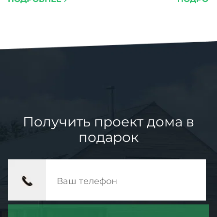
проблем 
Получить проект дома в
подарок