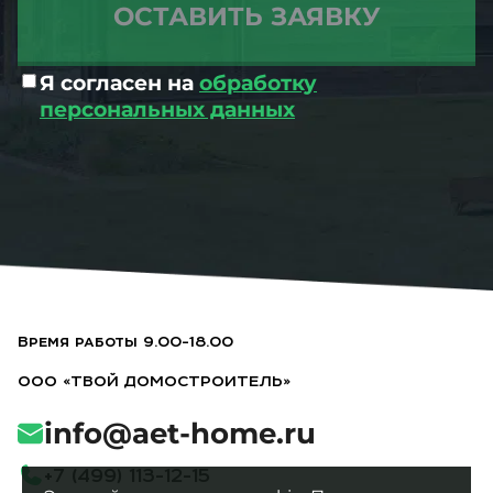
Я согласен на
обработку
персональных данных
Время работы 9.00-18.00
ООО «ТВОЙ ДОМОСТРОИТЕЛЬ»
info@aet-home.ru
+
7
(
4
9
9
)
1
1
3
-
1
2
-
1
5