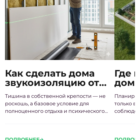
Как сделать дома
Где 
звукоизоляцию от
дом 
соседей своими
треб
Тишина в собственной крепости — не
Планиров
руками
расп
роскошь, а базовое условие для
только во
стор
полноценного отдыха и психического
соблюден
здоровья.
Грамотно
участке 
проживан
ПОДРОБНЕЕ
ПОДРОБ