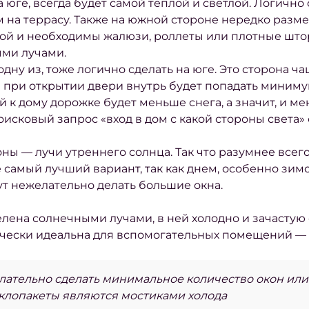
а юге, всегда будет самой теплой и светлой. Логично
на террасу. Также на южной стороне нередко разм
ой и необходимы жалюзи, роллеты или плотные шторы
ыми лучами.
одну
из, тоже логично
сделать на юге.
Это сторона ча
 при открытии двери внутрь будет попадать минимум
й к дому дорожке будет меньше снега, а значит, и м
оисковый запрос «вход в дом с какой стороны света»
ы — лучи утреннего солнца. Так что разумнее всего
е самый лучший вариант, так как днем, особенно зимо
ут нежелательно делать большие окна.
делена солнечными лучами, в ней холодно и зачастую 
тически идеальна для вспомогательных помещений — 
ательно сделать минимальное количество окон или в
клопакеты являются мостиками холода