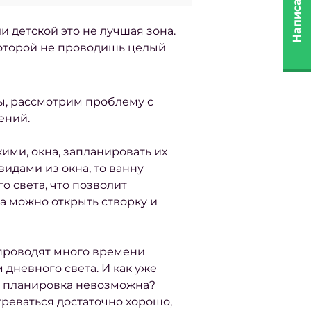
Написать нам
и детской это не лучшая зона.
которой не проводишь целый
ы, рассмотрим проблему с
ений.
ими, окна, запланировать их
идами из окна, то ванну
о света, что позволит
да можно открыть створку и
ь проводят много времени
 дневного света. И как уже
ая планировка невозможна?
греваться достаточно хорошо,