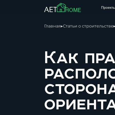
Проект
Главная
▸
Статьи о строительстве
Как пр
распол
сторона
ориент