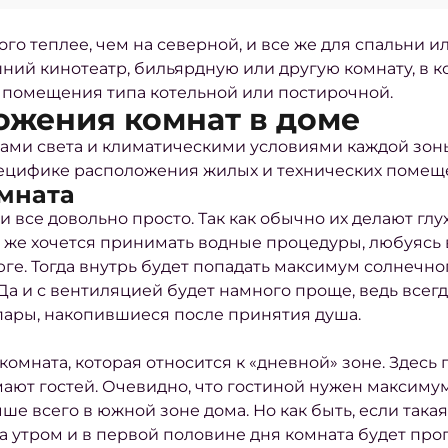
о теплее, чем на северной, и все же для спальни ил
шний кинотеатр, бильярдную или другую комнату, в 
е помещения типа котельной или постирочной.
ожения комнат в доме
нами света и климатическими условиями каждой зон
пецифике расположения жилых и технических помещ
омната
се довольно просто. Так как обычно их делают глух
 же хочется принимать водные процедуры, любуясь в
ге. Тогда внутрь будет попадать максимум солнечног
Да и с вентиляцией будет намного проще, ведь всег
ары, накопившиеся после принятия душа.
 комната, которая относится к «дневной» зоне. Здес
мают гостей. Очевидно, что гостиной нужен максимум
чше всего в южной зоне дома. Но как быть, если так
да утром и в первой половине дня комната будет про