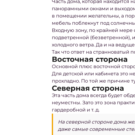
Часть дома, которая находится н
панорамными окнами и выходом 
в помещении желательны, а пор
мебель поблекнут под солнечн
Входную зону,
по крайней мере 
подветренной (безветренной), и
холодного ветра. Да и на ведуще
Так что ответ на странноватый п
Восточная сторона
Основной плюс восточной сторон
Для детской или кабинета это н
прохладно. По той же причине т
Северная сторона
Эта часть дома всегда будет об
неуместны. Зато это зона прак
гардеробной и т. д.
На северной стороне дома жел
даже самые современные сте