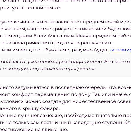
, можно создать иллюзию естественного света при 
рнитура в теплой гамме.
 другой комнате, многое зависит от предпочтений и р
творчеством, например, рисует, оптимальной будет ю
 в помещении были большими. Иначе придется работа
а и за электричество придется переплачивать.
е или имеет дело с бумагами, разумно будет
заплани
ной части дома необходим кондиционер. Без него 
ловине дня, когда комната прогреется
нято задумываться в последнюю очередь, что, возмо
сит комфорт перемещения по дому. Так или иначе, 
х условиях можно создать для них естественное осве
анного в крышу фонаря.
нечные лучи невозможно, необходимо тщательно про
ь не только сам лестничный колодец, но ступени, бл
 реагирующие на движение.