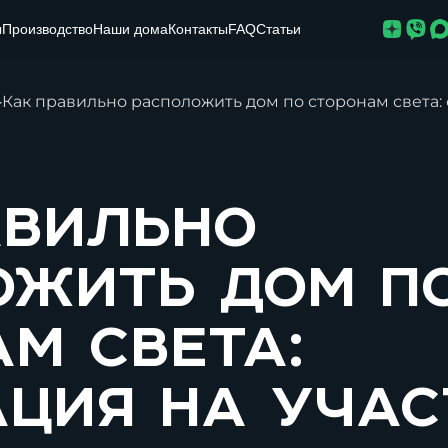
ы
Производство
Наши дома
Контакты
FAQ
Статьи
▸
Как правильно расположить дом по сторонам света:
авильно
ожить дом п
м света:
ация на учас