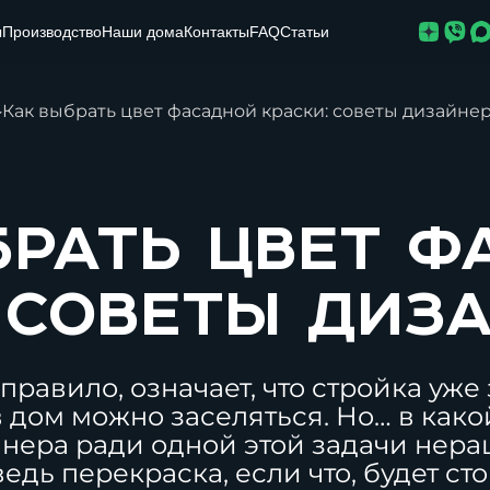
ы
Производство
Наши дома
Контакты
FAQ
Статьи
▸
Как выбрать цвет фасадной краски: советы дизайне
брать цвет ф
 советы диз
правило, означает, что стройка уже
в дом можно заселяться. Но…
в како
нера ради одной этой задачи нера
едь перекраска, если что, будет ст