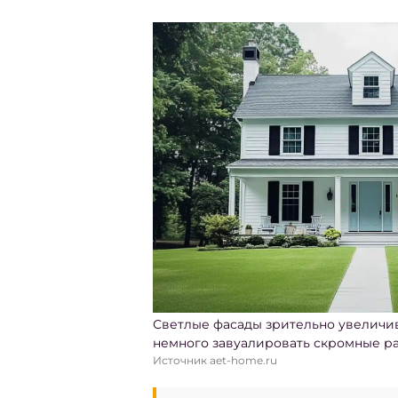
Светлые фасады зрительно увеличив
немного завуалировать скромные р
Источник aet-home.ru