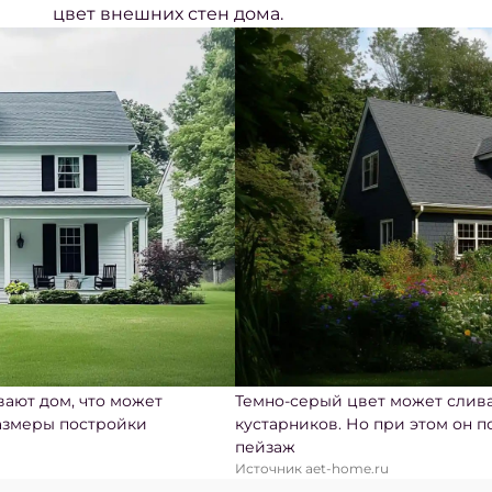
цвет внешних стен дома.
ают дом, что может
Темно-серый цвет может слива
азмеры постройки
кустарников. Но при этом он п
пейзаж
Источник aet-home.ru