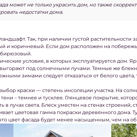
да может не только украсить дом, но также скоррек
ровать недостатки дома.
андшафт. Так, при наличии густой растительности 
ый и коричневый. Если дом расположен на побережь
и бирюзовый.
ические условия, в которых эксплуатируется дом. Я
о выгорают под солнечными лучами. Темные же блекн
жными зимами следует отказаться от белого цвета, т
ыбор краски — степень инсоляции участка. На солнц
 тени – темнее и тусклее. Глянцевое покрытие, кото
ь в лучах света. Блеск уместен на стенах строений, 
ивает
цветовая гамма покраски деревянного дома
. 
 что цвет фасада будет менее насыщенным, чем на об