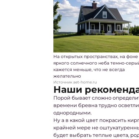
На открытых пространствах, на фоне
яркого солнечного неба темно-серы
кажется меньше, что не всегда
желательно
Источник aet-home.ru
Наши рекоменд
Порой бывает сложно определит
времени бревна трудно осветлит
однородными.
Ну а
в какой цвет покрасить ки
крайней мере не оштукатуренные
будет выбрать теплые цвета, р