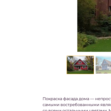
Покраска фасада дома
— непрост
самыми востребованными являют
со всеми остальными цветами.