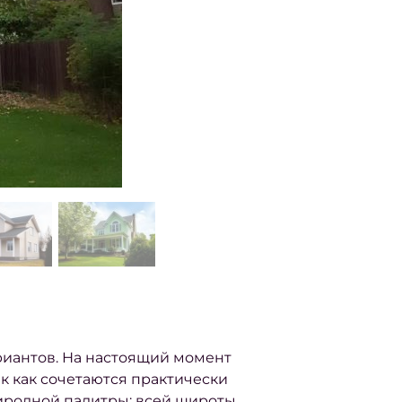
риантов. На настоящий момент
к как сочетаются практически
иродной палитры: всей широты