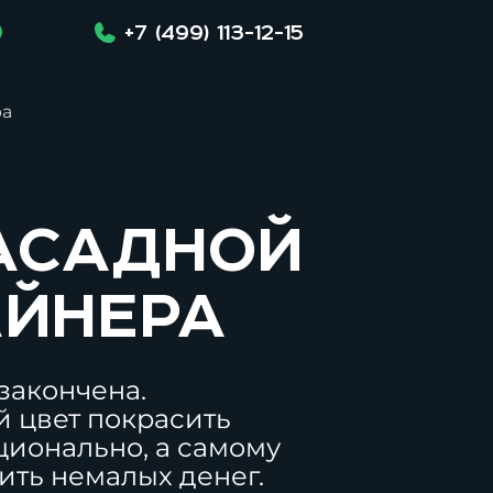
+7 (499) 113-12-15
ра
асадной
айнера
 закончена.
й цвет покрасить
ционально, а самому
оить немалых денег.