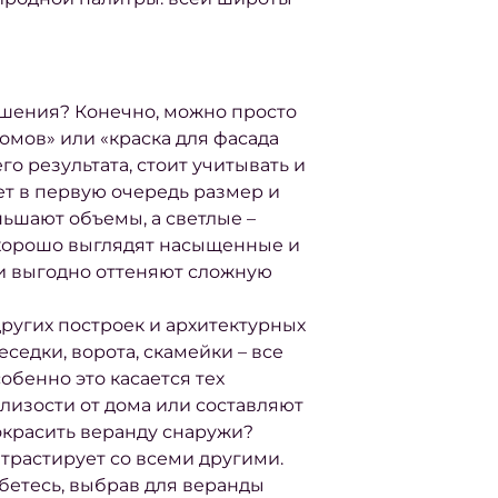
ешения? Конечно, можно просто
домов»
или
«краска для фасада
го результата, стоит учитывать и
ет в первую очередь размер и
ьшают объемы, а светлые –
 хорошо выглядят насыщенные и
ки выгодно оттеняют сложную
других построек и архитектурных
седки, ворота, скамейки – все
обенно это касается тех
близости от дома или составляют
окрасить веранду снаружи?
нтрастирует со всеми другими.
ибетесь, выбрав для веранды