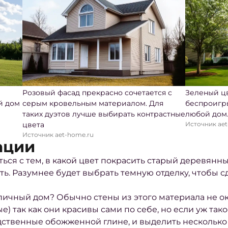
Розовый фасад прекрасно сочетается с
Зеленый цв
й дом
серым кровельным материалом. Для
беспроигр
таких дуэтов лучше выбирать контрастные
любой дом
цвета
Источник aet
Источник aet-home.ru
ации
ься с тем,
в какой цвет покрасить старый деревянн
ь. Разумнее будет выбрать темную отделку, чтобы с
рпичный дом
? Обычно стены из этого материала не 
) так как они красивы сами по себе, но если уж та
одственные обожженной глине, и выделить нескольк