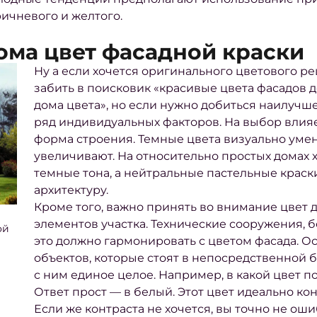
ричневого и желтого.
ома цвет фасадной краски
Ну а если хочется оригинального цветового р
забить в поисковик
«красивые цвета фасадов 
дома цвета»
, но если нужно добиться наилучше
ряд индивидуальных факторов. На выбор влия
форма строения. Темные цвета визуально умен
увеличивают. На относительно простых домах
темные тона, а нейтральные пастельные крас
архитектуру.
Кроме того, важно принять во внимание цвет 
элементов участка. Технические сооружения, бе
ой
это должно гармонировать с цветом фасада. Ос
объектов, которые стоят в непосредственной 
с ним единое целое. Например,
в какой цвет п
Ответ прост — в белый. Этот цвет идеально ко
Если же контраста не хочется, вы точно не ош