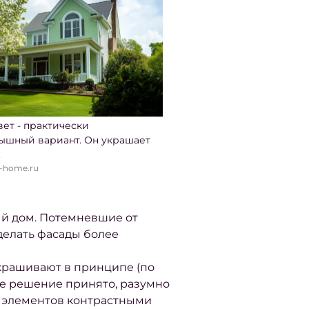
ет - практически
ышный вариант. Он украшает
.
-home.ru
ый дом
. Потемневшие от
делать фасады более
окрашивают в принципе (по
кое решение принято, разумно
о элементов контрастными