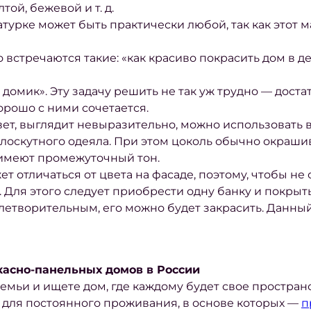
ой, бежевой и т. д.
атурке
может быть практически любой, так как этот м
о встречаются такие:
«как красиво покрасить дом в де
 домик».
Эту задачу решить не так уж трудно — доста
хорошо с ними сочетается.
ет, выглядит невыразительно, можно использовать в
 лоскутного одеяла. При этом цоколь обычно окраши
ы имеют промежуточный тон.
ет отличаться от цвета на фасаде, поэтому, чтобы н
. Для этого следует приобрести одну банку и покрыт
влетворительным, его можно будет закрасить. Данны
асно-панельных домов в России
емьи и ищете дом, где каждому будет свое простран
для постоянного проживания, в основе которых —
п