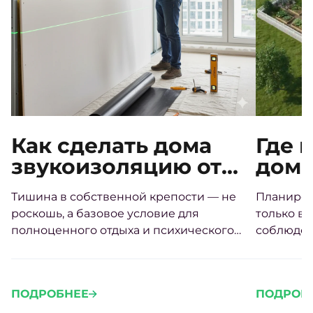
Как сделать дома
Где 
звукоизоляцию от
дом 
соседей своими
треб
Тишина в собственной крепости — не
Планиров
руками
расп
роскошь, а базовое условие для
только во
стор
полноценного отдыха и психического
соблюден
здоровья.
Грамотно
участке 
проживан
ПОДРОБНЕЕ
ПОДРОБ
проблем 