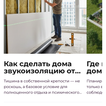
Как сделать дома
Где 
звукоизоляцию от
дом 
соседей своими
треб
Тишина в собственной крепости — не
Планиров
руками
расп
роскошь, а базовое условие для
только во
стор
полноценного отдыха и психического
соблюден
здоровья.
Грамотно
участке 