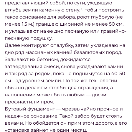
представляющий собой, по сути, уходящую
вглубь земли каменную стену. Чтобы построить
такое
основание
для забора, роют глубокую (не
менее 1,5 м.) траншею шириной не менее 50 см.
и укладывают на ее дно песчаную или гравийно-
песчаную подушку.
Далее монтируют опалубку, затем укладываю на
дно ряд массивных камней базальтовых пород.
Заливают их
бетоном
, дожидаются
затвердевания смеси, снова укладывают камни
и так ряд за рядом, пока не поднимутся на 40-50
см над уровнем земли. По той же технологии
обычно делают и столбы для
ограждения
, а
наполнение может быть любым — доски,
профнастил и проч.
Бутовый фундамент — чрезвычайно прочное и
надежное
основание
. Такой забор будет стоять
веками. Но обойдется он прим этом дорого, а его
установка
займет не один месяц.