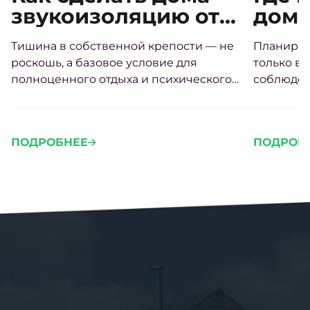
звукоизоляцию от
дом 
соседей своими
треб
Тишина в собственной крепости — не
Планиров
руками
расп
роскошь, а базовое условие для
только во
стор
полноценного отдыха и психического
соблюден
здоровья.
Грамотно
участке 
проживан
ПОДРОБНЕЕ
ПОДРОБ
проблем 